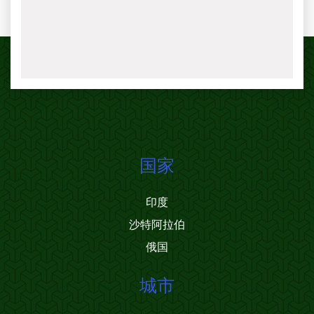
国家
印度
沙特阿拉伯
俄国
城市