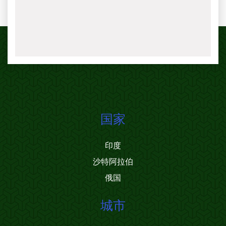
国家
印度
沙特阿拉伯
俄国
城市