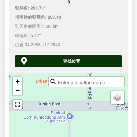
朝拜角:
281.71°
指南针的朝拜角:
287.18
到天房的距离:
7588 km
磁偏角:
-5.47°
位置:
34.2058
,
117.2840
查找位置
+
−