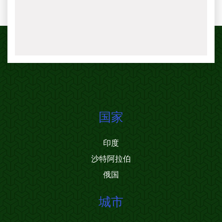
国家
印度
沙特阿拉伯
俄国
城市