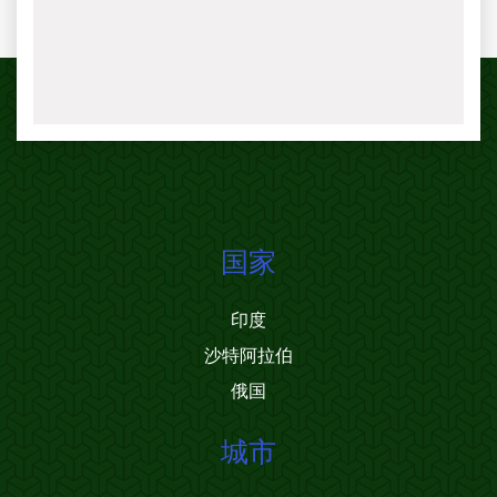
国家
印度
沙特阿拉伯
俄国
城市