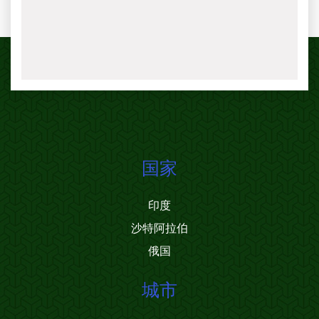
国家
印度
沙特阿拉伯
俄国
城市