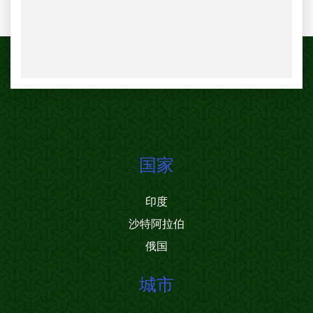
国家
印度
沙特阿拉伯
俄国
城市