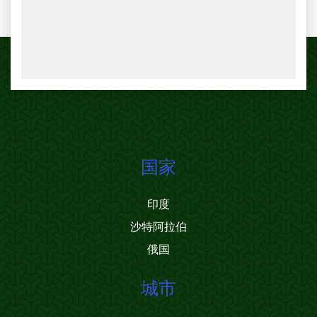
国家
印度
沙特阿拉伯
俄国
城市