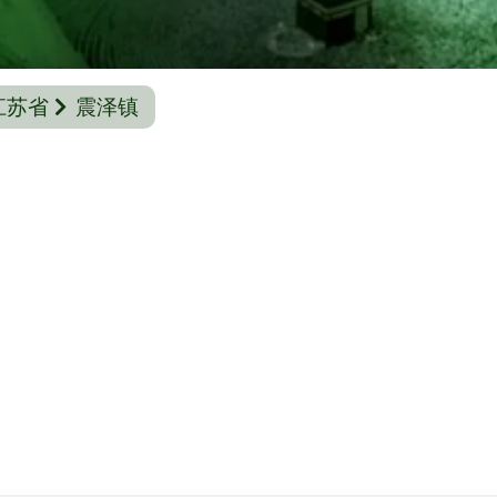
江苏省
震泽镇