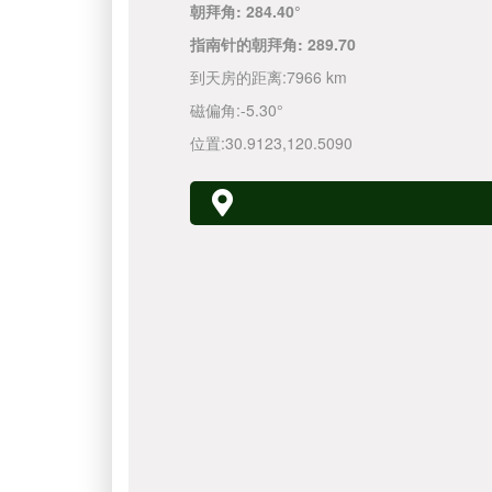
朝拜角:
284.40°
指南针的朝拜角:
289.70
到天房的距离:
7966 km
磁偏角:
-5.30°
位置:
30.9123
,
120.5090