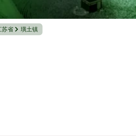
江苏省
璜土镇