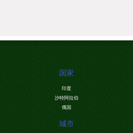
国家
印度
沙特阿拉伯
俄国
城市