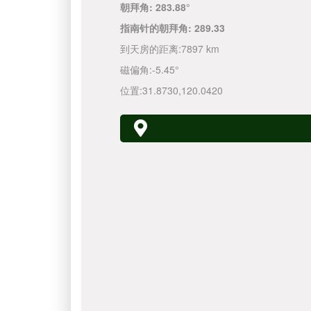
朝拜角:
283.88°
指南针的朝拜角:
289.33
到天房的距离:
7897 km
磁偏角:
-5.45°
位置:
31.8730
,
120.0420