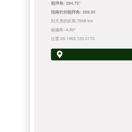
朝拜角:
284.75°
指南针的朝拜角:
289.55
到天房的距离:
7968 km
磁偏角:
-4.80°
位置:
29.1963
,
120.0170