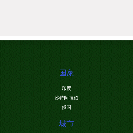
国家
印度
沙特阿拉伯
俄国
城市