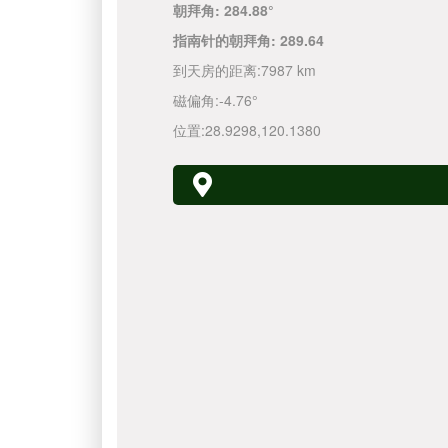
朝拜角:
284.88°
指南针的朝拜角:
289.64
到天房的距离:
7987 km
磁偏角:
-4.76°
位置:
28.9298
,
120.1380