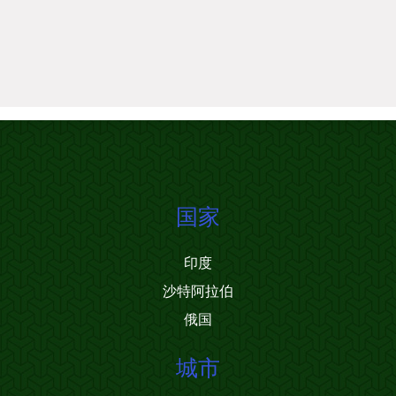
国家
印度
沙特阿拉伯
俄国
城市