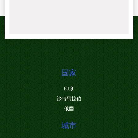
国家
印度
沙特阿拉伯
俄国
城市