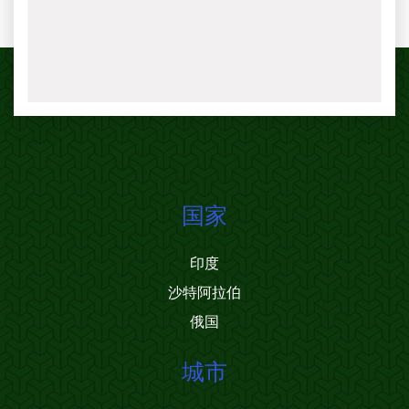
国家
印度
沙特阿拉伯
俄国
城市