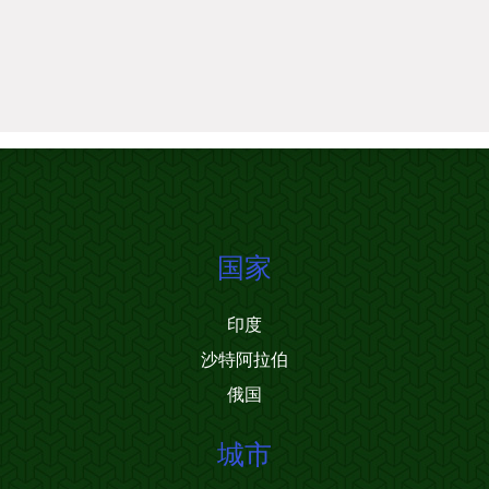
国家
印度
沙特阿拉伯
俄国
城市