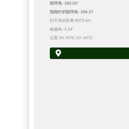
朝拜角:
285.03°
指南针的朝拜角:
290.27
到天房的距离:
8070 km
磁偏角:
-5.24°
位置:
30.1676
,
121.4070