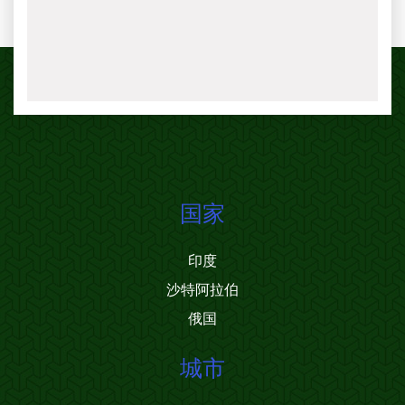
国家
印度
沙特阿拉伯
俄国
城市