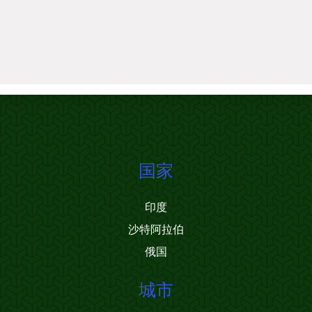
国家
印度
沙特阿拉伯
俄国
城市