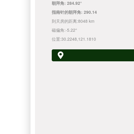
朝拜角:
284.92°
指南针的朝拜角:
290.14
到天房的距离:
8048 km
磁偏角:
-5.22°
位置:
30.2248
,
121.1810