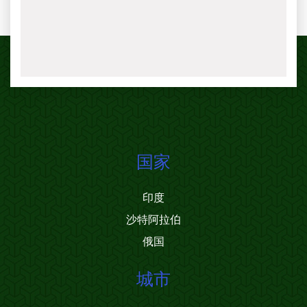
国家
印度
沙特阿拉伯
俄国
城市