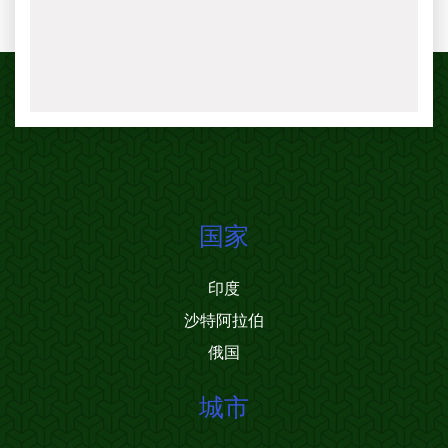
国家
印度
沙特阿拉伯
俄国
城市