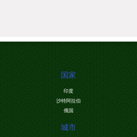
国家
印度
沙特阿拉伯
俄国
城市