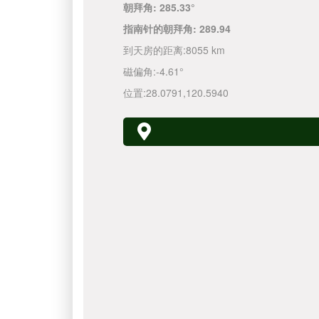
朝拜角:
285.33°
指南针的朝拜角:
289.94
到天房的距离:
8055 km
磁偏角:
-4.61°
位置:
28.0791
,
120.5940