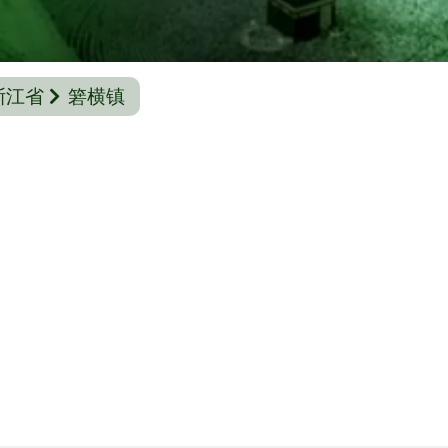
浙江省
箬横镇