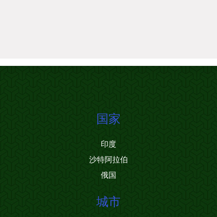
国家
印度
沙特阿拉伯
俄国
城市