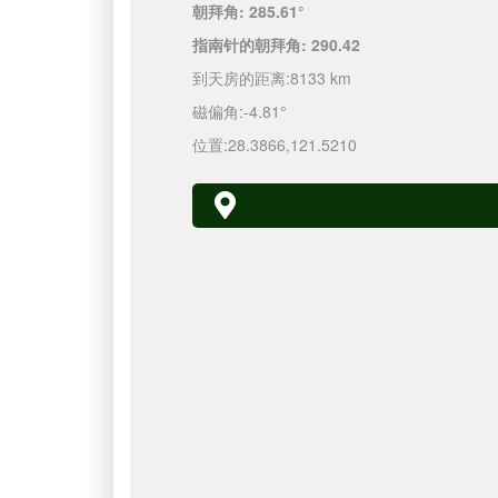
朝拜角:
285.61°
指南针的朝拜角:
290.42
到天房的距离:
8133 km
磁偏角:
-4.81°
位置:
28.3866
,
121.5210