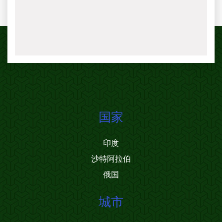
国家
印度
沙特阿拉伯
俄国
城市