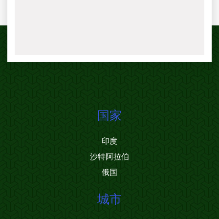
国家
印度
沙特阿拉伯
俄国
城市