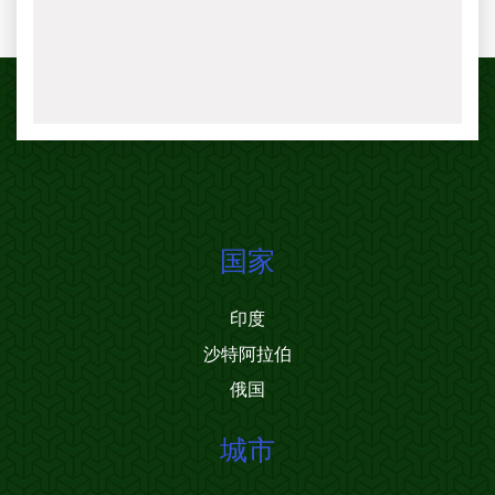
国家
印度
沙特阿拉伯
俄国
城市