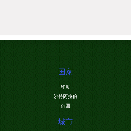
国家
印度
沙特阿拉伯
俄国
城市