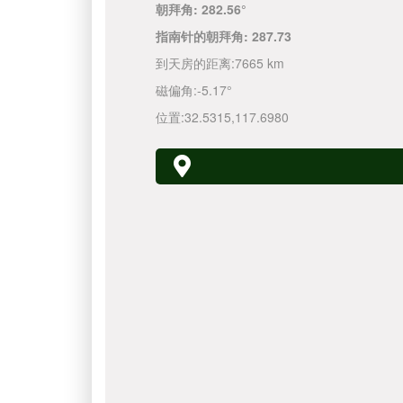
朝拜角:
282.56°
指南针的朝拜角:
287.73
到天房的距离:
7665 km
磁偏角:
-5.17°
位置:
32.5315
,
117.6980