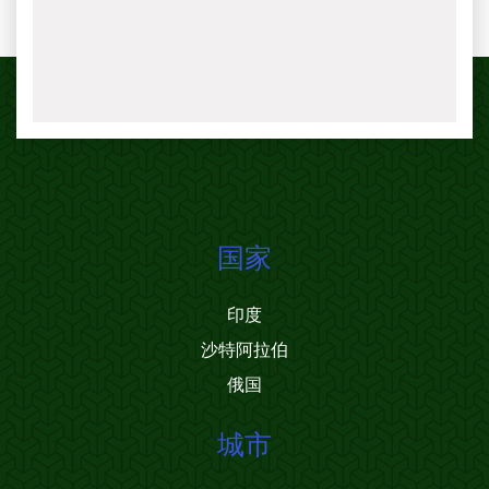
国家
印度
沙特阿拉伯
俄国
城市