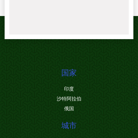
国家
印度
沙特阿拉伯
俄国
城市