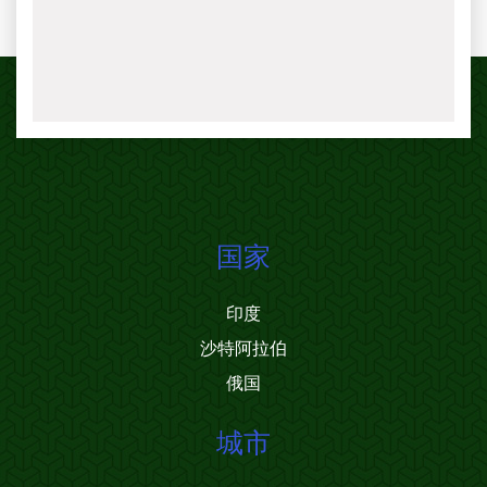
国家
印度
沙特阿拉伯
俄国
城市