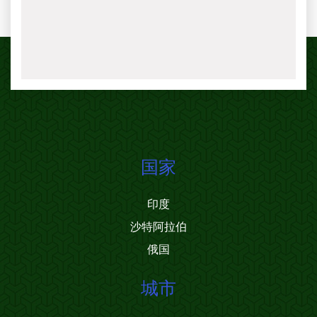
国家
印度
沙特阿拉伯
俄国
城市