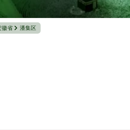
安徽省
潘集区