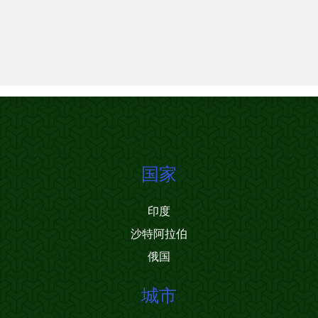
国家
印度
沙特阿拉伯
俄国
城市