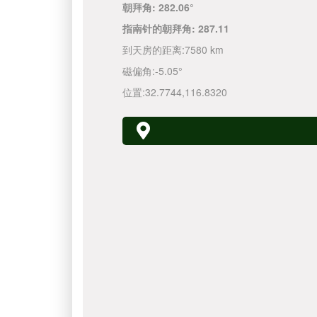
朝拜角:
282.06°
指南针的朝拜角:
287.11
到天房的距离:
7580 km
磁偏角:
-5.05°
位置:
32.7744
,
116.8320