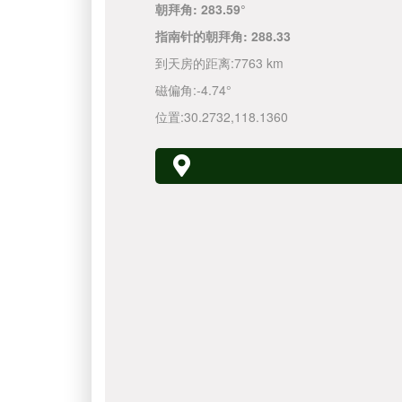
朝拜角:
283.59°
指南针的朝拜角:
288.33
到天房的距离:
7763 km
磁偏角:
-4.74°
位置:
30.2732
,
118.1360