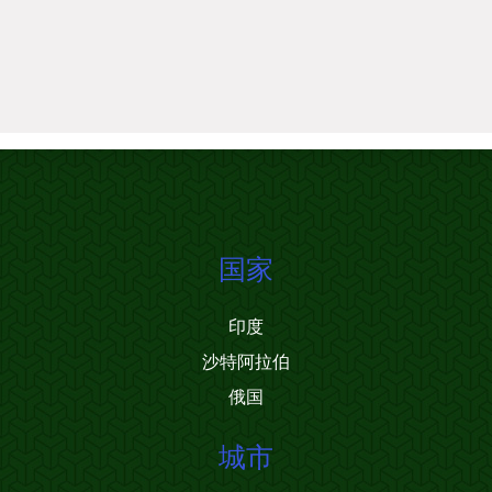
国家
印度
沙特阿拉伯
俄国
城市