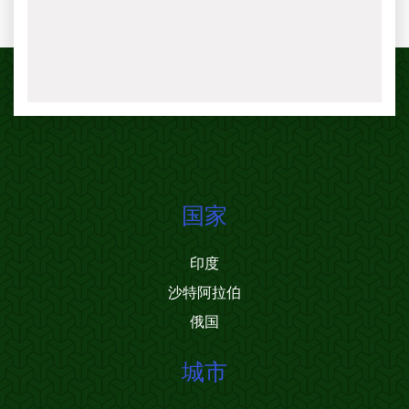
国家
印度
沙特阿拉伯
俄国
城市