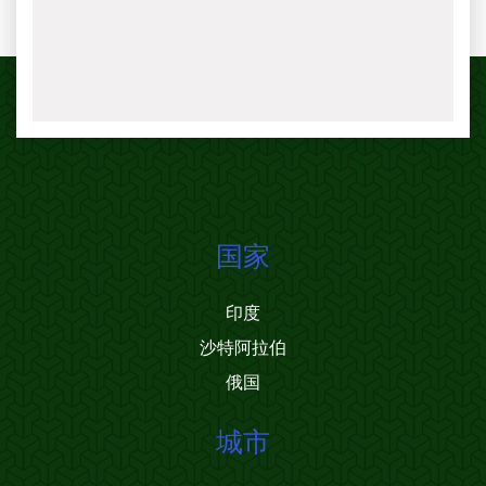
国家
印度
沙特阿拉伯
俄国
城市