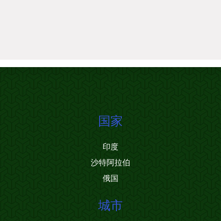
国家
印度
沙特阿拉伯
俄国
城市