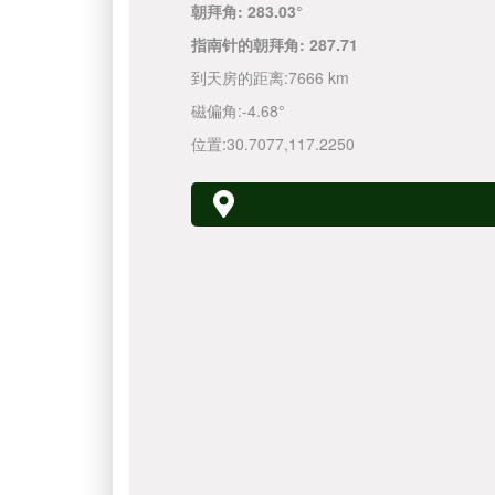
朝拜角:
283.03°
指南针的朝拜角:
287.71
到天房的距离:
7666 km
磁偏角:
-4.68°
位置:
30.7077
,
117.2250