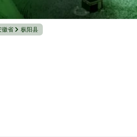
安徽省
枞阳县