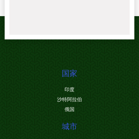
国家
印度
沙特阿拉伯
俄国
城市