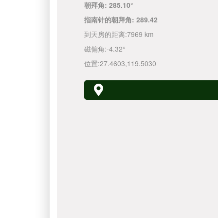
朝拜角:
285.10°
指南针的朝拜角:
289.42
到天房的距离:
7969 km
磁偏角:
-4.32°
位置:
27.4603
,
119.5030