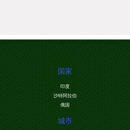
国家
印度
沙特阿拉伯
俄国
城市