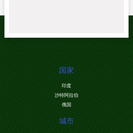
国家
印度
沙特阿拉伯
俄国
城市