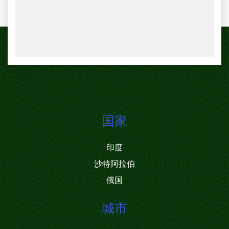
国家
印度
沙特阿拉伯
俄国
城市