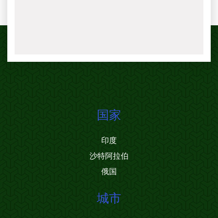
国家
印度
沙特阿拉伯
俄国
城市