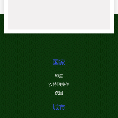
国家
印度
沙特阿拉伯
俄国
城市