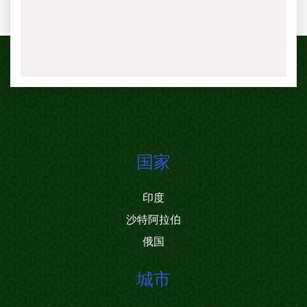
国家
印度
沙特阿拉伯
俄国
城市