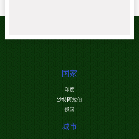
国家
印度
沙特阿拉伯
俄国
城市