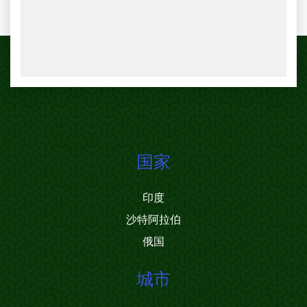
国家
印度
沙特阿拉伯
俄国
城市