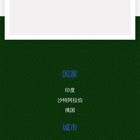
国家
印度
沙特阿拉伯
俄国
城市