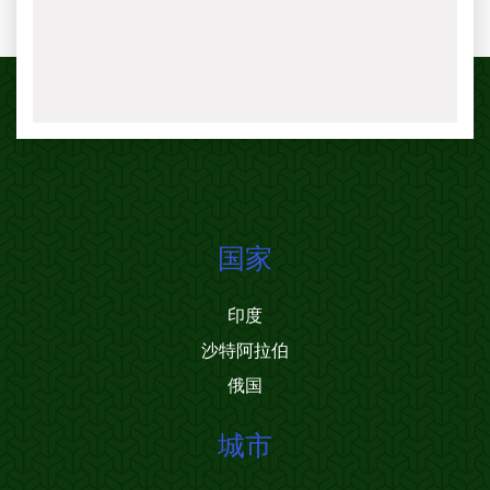
国家
印度
沙特阿拉伯
俄国
城市