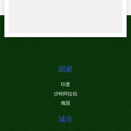
国家
印度
沙特阿拉伯
俄国
城市