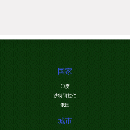
国家
印度
沙特阿拉伯
俄国
城市