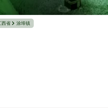
江西省
涂埠镇