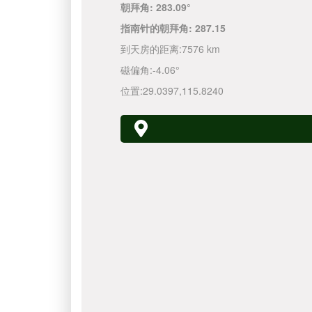
朝拜角:
283.09°
指南针的朝拜角:
287.15
到天房的距离:
7576 km
磁偏角:
-4.06°
位置:
29.0397
,
115.8240