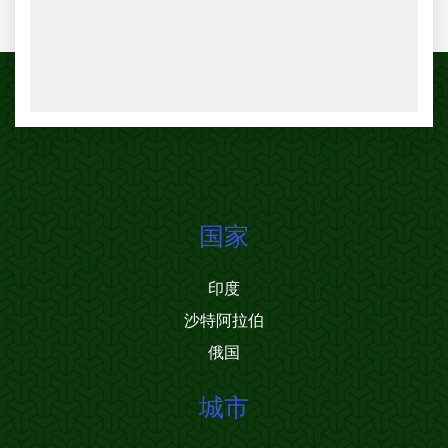
国家
印度
沙特阿拉伯
俄国
城市