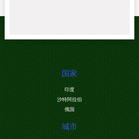
国家
印度
沙特阿拉伯
俄国
城市