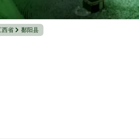
江西省
鄱阳县