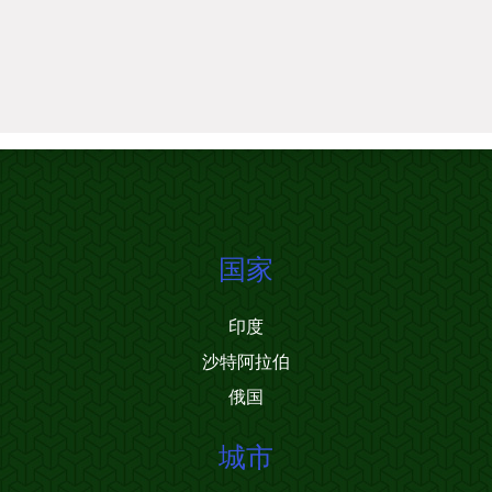
国家
印度
沙特阿拉伯
俄国
城市